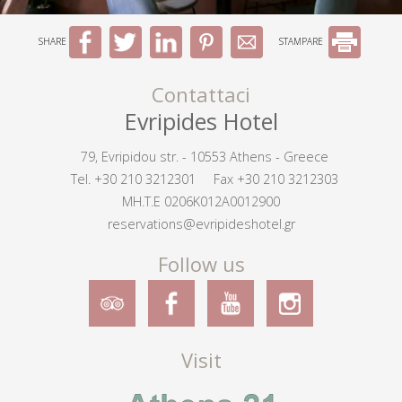
SHARE
STAMPARE
Contattaci
Evripides Hotel
79, Evripidou str. - 10553 Athens - Greece
Tel.
+30 210 3212301
Fax +30 210 3212303
MH.T.E 0206K012A0012900
reservations@evripideshotel.gr
Follow us
Visit