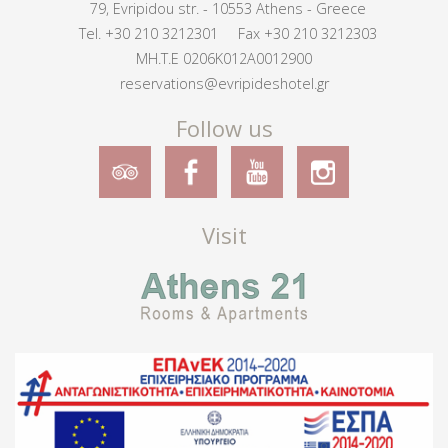
79, Evripidou str. - 10553 Athens - Greece
Tel.
+30 210 3212301
Fax +30 210 3212303
MH.T.E 0206K012A0012900
reservations@evripideshotel.gr
Follow us
Visit