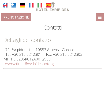
≡
PRENOTAZIONE
ALBERGO
Contatti
POSIZIONE
Dettagli del contatto
Mappa e posizione
ALLOGGIO
79, Evripidou str. - 10553 Athens - Greece
Tel.
+30 210 3212301
Fax +30 210 3212303
Quartiere Psirri
SERVIZI
MH.T.E 0206K012A0012900
reservations@evripideshotel.gr
Strutture e servizi
GALLERIA
Colazione / Bar / Terrazza panoramica
RICHIEDI UN PREVENTIVO
Tour in barca a vela
OFFERTE SPECIALI
TRASFERIMENTI
RECENSIONI