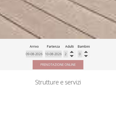
Arrivo
Partenza
Adulti
Bambini
PRENOTAZIONE ONLINE
Strutture e servizi
Servizi e comfort dell’hotel
Reception 24 ore su 24
Personale multilingue