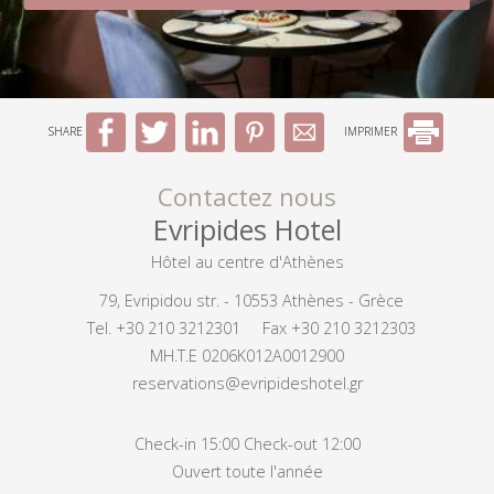
SHARE
IMPRIMER
Contactez nous
Evripides Hotel
Hôtel au centre d'Athènes
79, Evripidou str. - 10553 Athènes - Grèce
Tel.
+30 210 3212301
Fax +30 210 3212303
MH.T.E 0206K012A0012900
reservations@evripideshotel.gr
Check-in 15:00 Check-out 12:00
Ouvert toute l'année