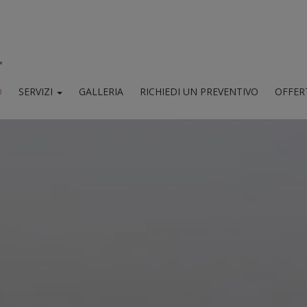
O
SERVIZI
GALLERIA
RICHIEDI UN PREVENTIVO
OFFERT
Strutture e servizi
e / Bar / Terrazza panoramica
Tour in barca a vela