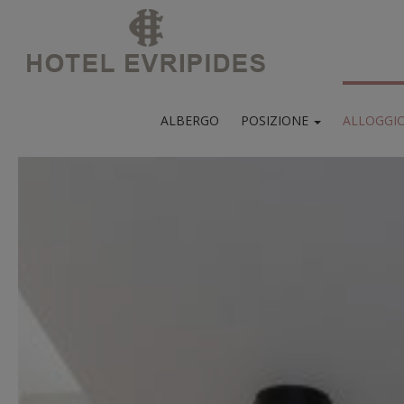
ALBERGO
POSIZIONE
ALLOGGI
Mappa e posizione
Quartiere Psirri
Colazion