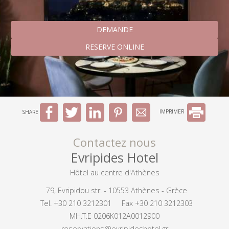
DEMANDE
RESERVE ONLINE
SHARE
IMPRIMER
Contactez nous
Evripides Hotel
Hôtel au centre d'Athènes
79, Evripidou str. - 10553 Athènes - Grèce
Tel.
+30 210 3212301
Fax +30 210 3212303
MH.T.E 0206K012A0012900
reservations@evripideshotel.gr