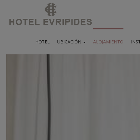
HOTEL
UBICACIÓN
ALOJAMIENTO
INS
Mapa y ubicación
Instal
Barrio de Psirri
Desayuno / Ba
Excur