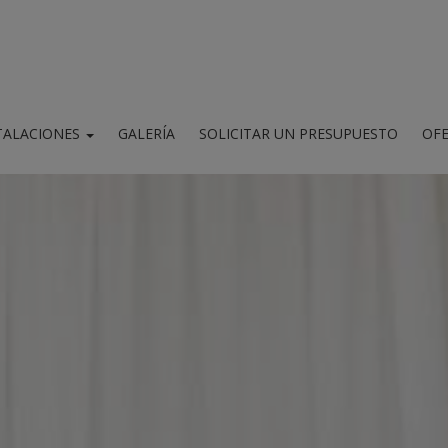
TALACIONES
GALERÍA
SOLICITAR UN PRESUPUESTO
OFE
aciones y servicios
r / Terraza en la azotea
siones en velero