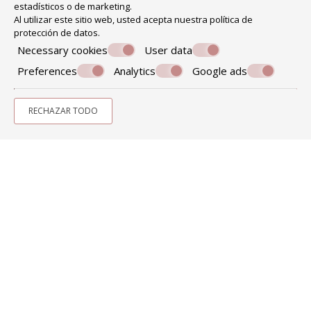
estadísticos o de marketing.
Al utilizar este sitio web, usted acepta nuestra política de
protección de datos
.
Necessary cookies
User data
Preferences
Analytics
Google ads
Hacer una reserva
RECHAZAR TODO
SOLICITUD
RESERVA EN LÍNEA
» Mapa y ubicación
» Barrio de Psirri
SHARE
IMPRESIÓN
Contáctenos